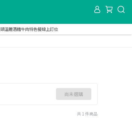
圓頭溫體酒糟牛肉特色餐線上訂位
尚未選購
共 1 件商品