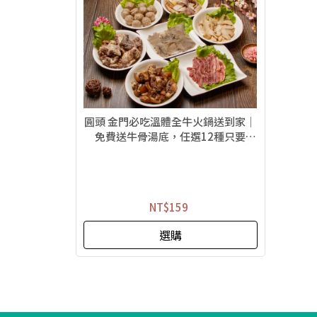
圓頭 金門必吃溫體全牛火鍋送到家｜
免費送牛骨湯底，任選12種只要
1199元!
NT$159
選購