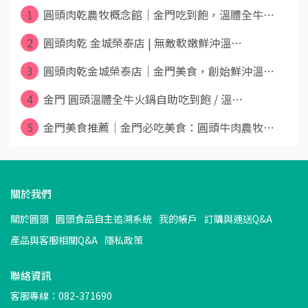
1
圓頭肉乾農牧概念館｜金門吃到飽，溫體全牛⋯
2
圓頭肉乾 金城榮泰店 | 無敵軟嫩鮮沖溫⋯
3
圓頭肉乾金城榮泰店｜金門美食，創始鮮沖溫⋯
4
金門 圓頭溫體全牛火鍋自助吃到飽 / 溫⋯
5
金門美食推薦｜金門必吃美食：圓頭牛肉農牧⋯
關於我們
關於圓頭
圓頭食品自主追溯系統
我的帳戶
訂購與運送Q&A
產品與客服相關Q&A
隱私政策
聯絡資訊
客服專線：082-371690